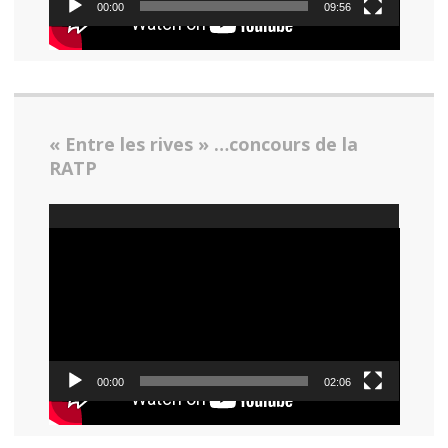
00:00
09:56
« Entre les rives » …concours de la
RATP
Lecteur
vidéo
00:00
02:06