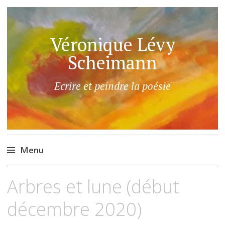
Véronique Lévy
Scheimann
Ecrire et peindre la poésie
Menu
Aller
Arbres et lune (début
au
contenu
décembre 2020)
principal