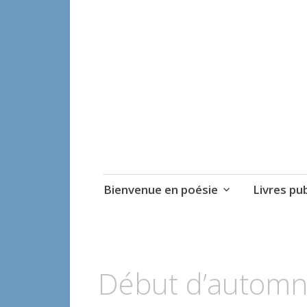
Véronique Lév
Ecrire et peindre la poésie
Aller
Bienvenue en poésie
Livres pub
au
contenu
principal
Début d’automn