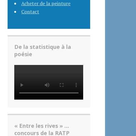
Acheter de la peinture
Contact
De la statistique à la
poésie
« Entre les rives » …
concours de la RATP