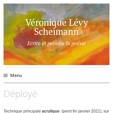
Véronique Lévy
Scheimann
Ecrire et peindre la poésie
Menu
Aller
Déployé
au
contenu
principal
Technique principale
acrylique
(peint
fin janvier 2021), sur