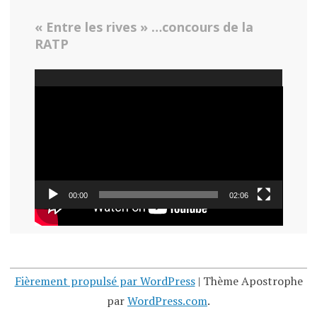
« Entre les rives » …concours de la
RATP
Lecteur
vidéo
00:00
02:06
Fièrement propulsé par WordPress
|
Thème Apostrophe
par
WordPress.com
.