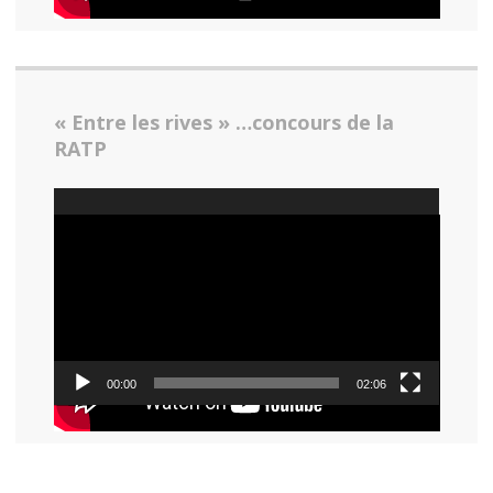
« Entre les rives » …concours de la
RATP
Lecteur
vidéo
00:00
02:06