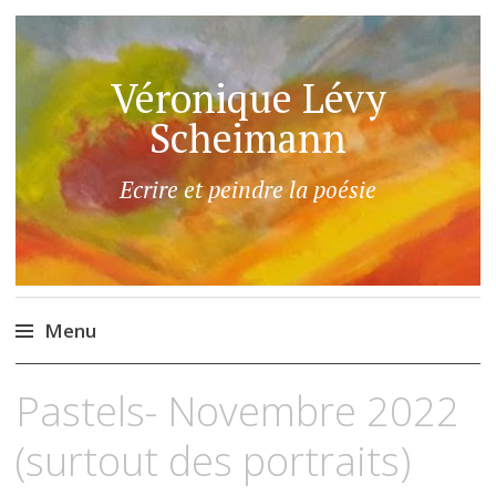
Véronique Lévy
Scheimann
Ecrire et peindre la poésie
Menu
Aller
Pastels- Novembre 2022
au
contenu
(surtout des portraits)
principal